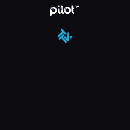
ot
WP Pilot