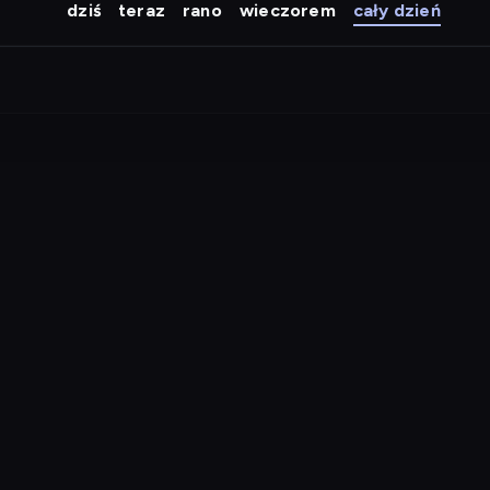
dziś
teraz
rano
wieczorem
cały dzień