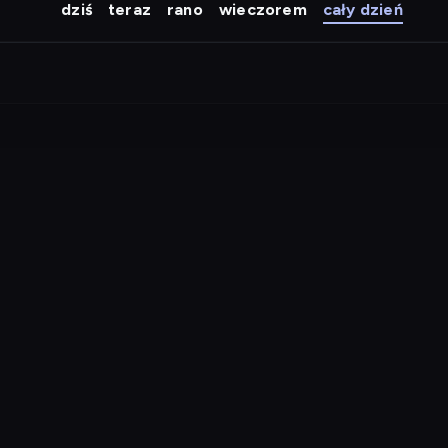
dziś
teraz
rano
wieczorem
cały dzień