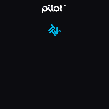
ot
WP Pilot