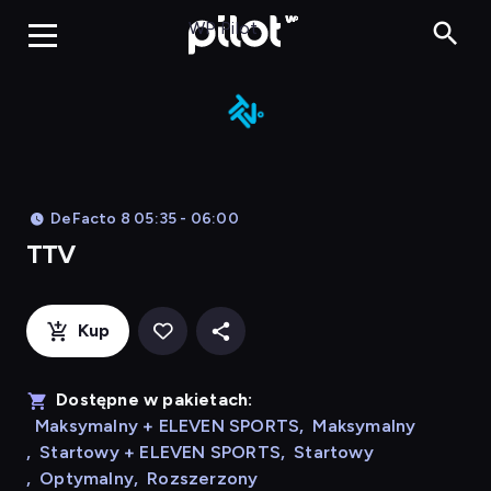
TTV, Oglądaj w WP Pil
WP Pilot
DeFacto 8 05:35 - 06:00
TTV
Kup
Dostępne w pakietach:
Maksymalny + ELEVEN SPORTS
,
Maksymalny
,
Startowy + ELEVEN SPORTS
,
Startowy
,
Optymalny
,
Rozszerzony