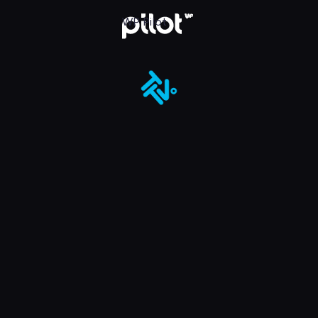
ot
WP Pilot