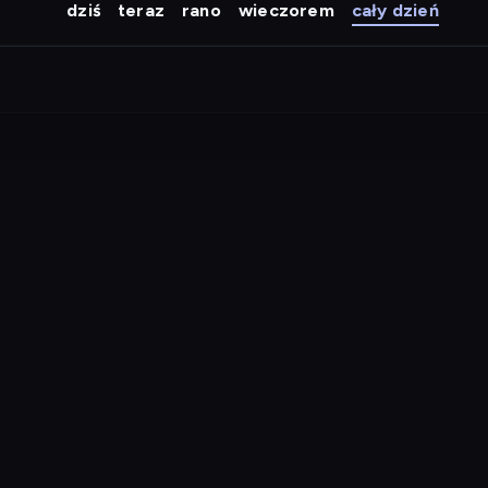
dziś
teraz
rano
wieczorem
cały dzień