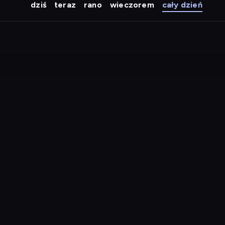
dziś
teraz
rano
wieczorem
cały dzień