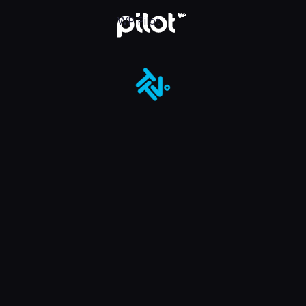
ot
WP Pilot