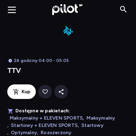
TTV, Oglądaj w WP Pil
WP Pilot
24 godziny 04:00 - 05:05
TTV
Kup
Dostępne w pakietach:
Maksymalny + ELEVEN SPORTS
,
Maksymalny
,
Startowy + ELEVEN SPORTS
,
Startowy
,
Optymalny
,
Rozszerzony