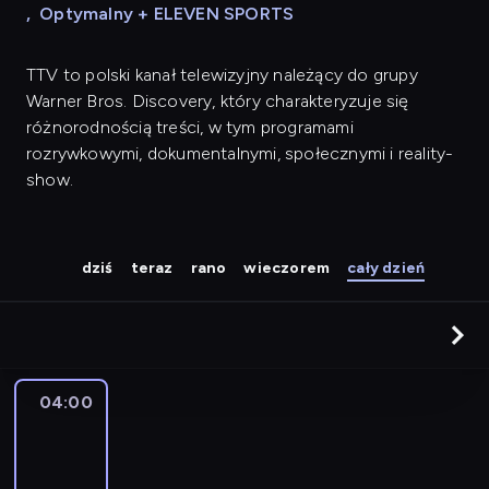
,
Optymalny + ELEVEN SPORTS
TTV to polski kanał telewizyjny należący do grupy
Warner Bros. Discovery, który charakteryzuje się
różnorodnością treści, w tym programami
rozrywkowymi, dokumentalnymi, społecznymi i reality-
show.
dziś
teraz
rano
wieczorem
cały dzień
04:00
24
godziny
04:00
-