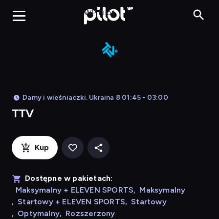
TTV, Oglądaj w WP Pil
WP Pilot
Damy i wieśniaczki. Ukraina 8 01:45 - 03:00
TTV
Kup
Dostępne w pakietach:
Maksymalny + ELEVEN SPORTS
,
Maksymalny
,
Startowy + ELEVEN SPORTS
,
Startowy
,
Optymalny
,
Rozszerzony