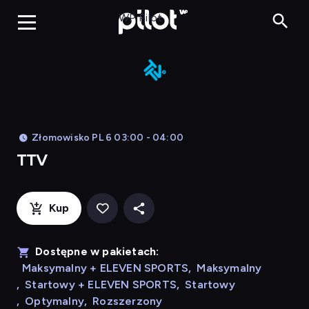
TTV, Oglądaj w WP Pil
WP Pilot
Złomowisko PL 6 03:00 - 04:00
TTV
Kup
Dostępne w pakietach:
Maksymalny + ELEVEN SPORTS
,
Maksymalny
,
Startowy + ELEVEN SPORTS
,
Startowy
,
Optymalny
,
Rozszerzony