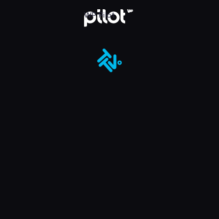
ot
WP Pilot