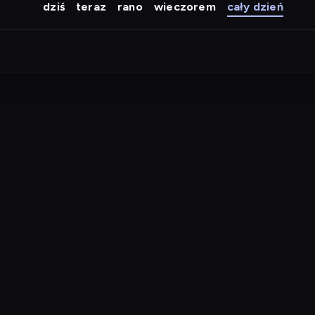
dziś
teraz
rano
wieczorem
cały dzień