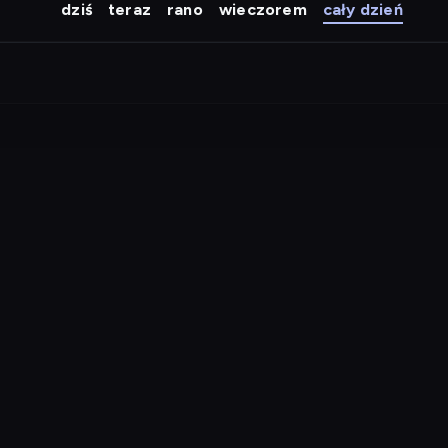
dziś
teraz
rano
wieczorem
cały dzień