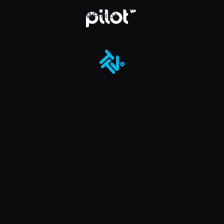
ot
WP Pilot