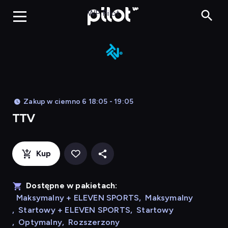
TTV, Oglądaj w WP Pil
WP Pilot
Zakup w ciemno 6 18:05 - 19:05
TTV
Kup
Dostępne w pakietach:
Maksymalny + ELEVEN SPORTS
,
Maksymalny
,
Startowy + ELEVEN SPORTS
,
Startowy
,
Optymalny
,
Rozszerzony