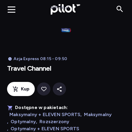
Travel Chann
WP Pilot
Azja Express 08:15 - 09:50
Travel Channel
Kup
Dostępne w pakietach:
Maksymalny + ELEVEN SPORTS
,
Maksymalny
,
Optymalny
,
Rozszerzony
,
Optymalny + ELEVEN SPORTS