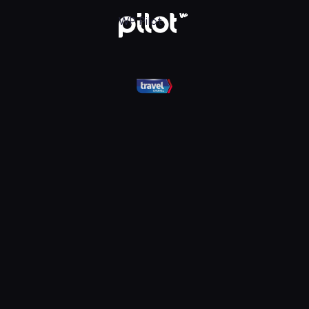
el, Oglądaj w WP Pilot
WP Pilot