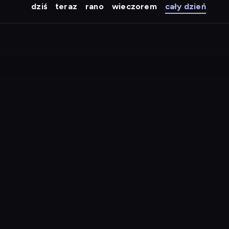
dziś
teraz
rano
wieczorem
cały dzień