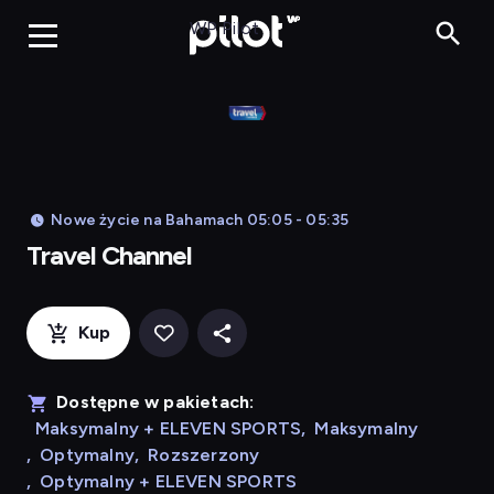
Travel Chann
WP Pilot
Nowe życie na Bahamach 05:05 - 05:35
Travel Channel
Kup
Dostępne w pakietach:
Maksymalny + ELEVEN SPORTS
,
Maksymalny
,
Optymalny
,
Rozszerzony
,
Optymalny + ELEVEN SPORTS