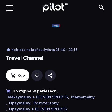
Travel Chann
WP Pilot
Kobieta na krańcu świata 21:40 - 22:15
Travel Channel
Kup
Dostępne w pakietach:
Maksymalny + ELEVEN SPORTS
,
Maksymalny
,
Optymalny
,
Rozszerzony
,
Optymalny + ELEVEN SPORTS