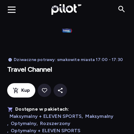
Travel Chann
WP Pilot
Dziwaczne potrawy: smakowite miasta 17:00 - 17:30
Travel Channel
Kup
Dostępne w pakietach:
Maksymalny + ELEVEN SPORTS
,
Maksymalny
,
Optymalny
,
Rozszerzony
,
Optymalny + ELEVEN SPORTS