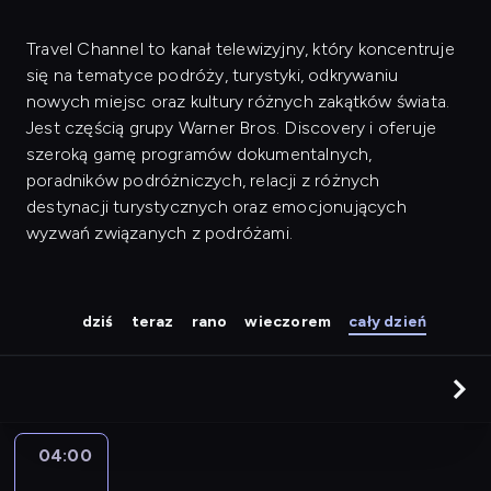
Travel Channel to kanał telewizyjny, który koncentruje
się na tematyce podróży, turystyki, odkrywaniu
nowych miejsc oraz kultury różnych zakątków świata.
Jest częścią grupy Warner Bros. Discovery i oferuje
szeroką gamę programów dokumentalnych,
poradników podróżniczych, relacji z różnych
destynacji turystycznych oraz emocjonujących
wyzwań związanych z podróżami.
dziś
teraz
rano
wieczorem
cały dzień
04:00
Kamperem
przez