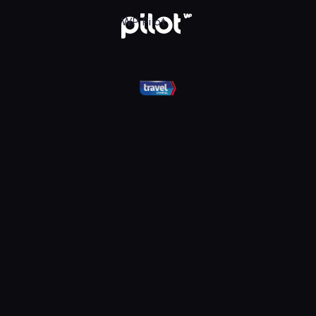
el, Oglądaj w WP Pilot
WP Pilot