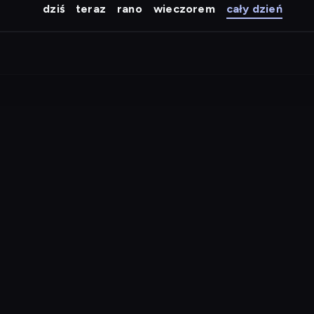
dziś
teraz
rano
wieczorem
cały dzień