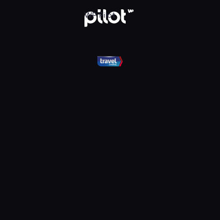
el, Oglądaj w WP Pilot
WP Pilot