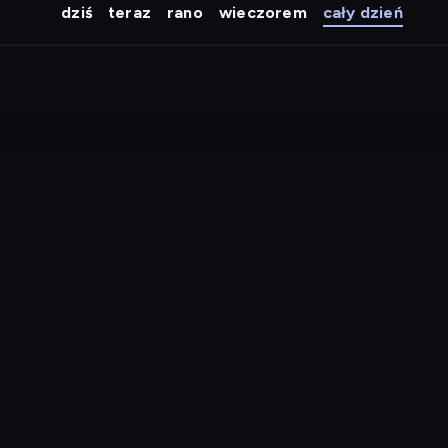
dziś
teraz
rano
wieczorem
cały dzień