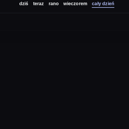
dziś
teraz
rano
wieczorem
cały dzień