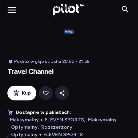
Travel Chann
WP Pilot
Podróż w głąb strachu 20:50 - 21:55
Travel Channel
Kup
Dostępne w pakietach:
Maksymalny + ELEVEN SPORTS
,
Maksymalny
,
Optymalny
,
Rozszerzony
,
Optymalny + ELEVEN SPORTS