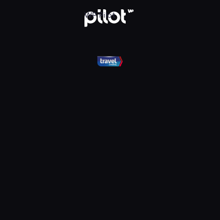
el, Oglądaj w WP Pilot
WP Pilot