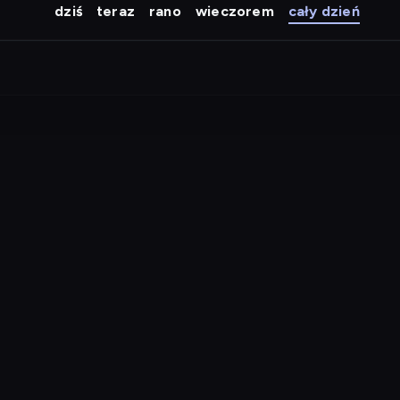
dziś
teraz
rano
wieczorem
cały dzień