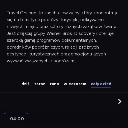
Travel Channel to kanał telewizyjny, który koncentruje
się na tematyce podróży, turystyki, odkrywaniu
nowych miejsc oraz kultury różnych zakątków świata.
Jest częścią grupy Warner Bros. Discovery i oferuje
szeroką gamę programów dokumentalnych,
poradników podróżniczych, relacji z różnych
destynacji turystycznych oraz emocjonujących
wyzwań związanych z podróżami.
dziś
teraz
rano
wieczorem
cały dzień
04:00
Nowe
życie