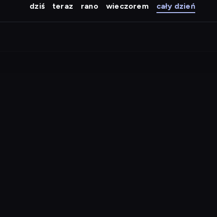
dziś
teraz
rano
wieczorem
cały dzień