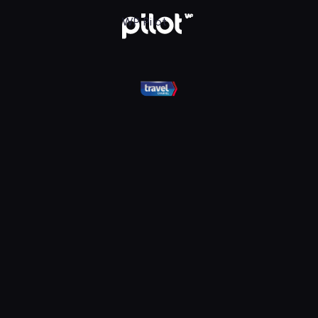
el, Oglądaj w WP Pilot
WP Pilot