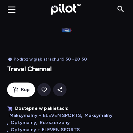
Travel Chann
WP Pilot
Podróż w głąb strachu 19:50 - 20:50
Travel Channel
Kup
Dostępne w pakietach:
Maksymalny + ELEVEN SPORTS
,
Maksymalny
,
Optymalny
,
Rozszerzony
,
Optymalny + ELEVEN SPORTS