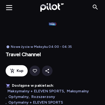
Travel Chann
WP Pilot
Nowe życie w Meksyku 04:00 - 04:35
Travel Channel
Kup
Dostępne w pakietach:
Maksymalny + ELEVEN SPORTS
,
Maksymalny
,
Optymalny
,
Rozszerzony
,
Optymalny + ELEVEN SPORTS