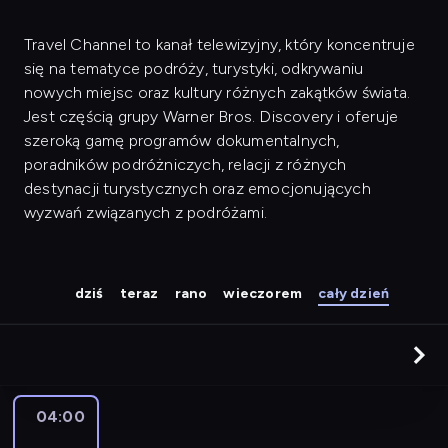
Travel Channel to kanał telewizyjny, który koncentruje
się na tematyce podróży, turystyki, odkrywaniu
nowych miejsc oraz kultury różnych zakątków świata.
Jest częścią grupy Warner Bros. Discovery i oferuje
szeroką gamę programów dokumentalnych,
poradników podróżniczych, relacji z różnych
destynacji turystycznych oraz emocjonujących
wyzwań związanych z podróżami.
dziś
teraz
rano
wieczorem
cały dzień
04:00
Nowe
życie