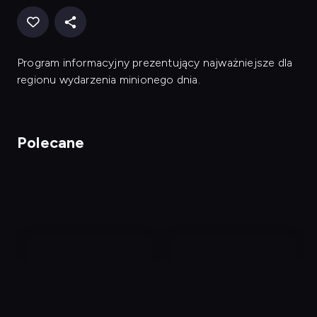
Program informacyjny prezentujący najważniejsze dla
regionu wydarzenia minionego dnia.
Polecane
nagranie
nagranie
z
z
tv
tv