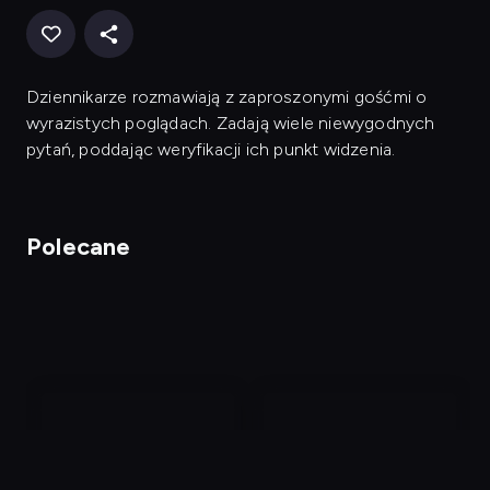
Dziennikarze rozmawiają z zaproszonymi gośćmi o
wyrazistych poglądach. Zadają wiele niewygodnych
pytań, poddając weryfikacji ich punkt widzenia.
Polecane
nagranie
nagranie
z
z
tv
tv