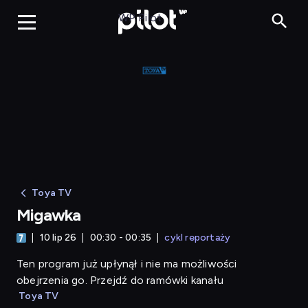
Migawka
WP Pilot
Toya TV
Migawka
10 lip 26
00:30 - 00:35
cykl reportaży
Ten program już upłynął i nie ma możliwości
obejrzenia go. Przejdź do ramówki kanału
Toya TV