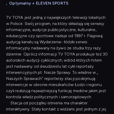
,
Optymalny + ELEVEN SPORTS
TV TOYA jest jedną z największych telewizji lokalnych
w Polsce. Swój program, na który składają się serwisy
informacyjne, audycje publicystyczne, kulturalne,
edukacyjne czy sportowe nadaje od 1997 r. Flagową
audycją kanału są Wydarzenia- łódzki serwis
informacyjny nadawany na żywo ze studia trzy razy
dziennie. Oprócz informacji TV TOYA produkuje też 30
autorskich audycji cyklicznych, wśród których hitem
jest nadawany od dwudziestu lat cykl reportaży
interwencyjnych pt. Nasze Sprawy. To właśnie w „
Naszych Sprawach” reporterzy stacji podejmują
interwencje w obronie mieszkańców Łodzi i regionu
czyli realizują najważniejszą funkcję mediów jakim jest
kontrola władz politycznych i samorządowych.
Stacja od początku istnienia ma charakter
interaktywny. Stały kontakt z widzami jest jednym z jej