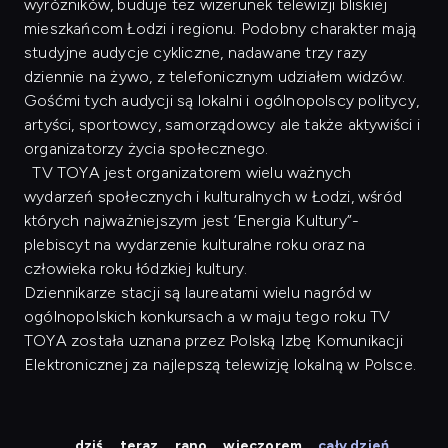
wyróżników, buduje też wizerunek telewizji bliskiej
mieszkańcom Łodzi i regionu. Podobny charakter mają
studyjne audycje cykliczne, nadawane trzy razy
dziennie na żywo, z telefonicznym udziałem widzów.
Gośćmi tych audycji są lokalni i ogólnopolscy politycy,
artyści, sportowcy, samorządowcy ale także aktywiści i
organizatorzy życia społecznego.
TV TOYA jest organizatorem wielu ważnych
wydarzeń społecznych i kulturalnych w Łodzi, wśród
których najważniejszym jest ‘Energia Kultury”-
plebiscyt na wydarzenie kulturalne roku oraz na
człowieka roku łódzkiej kultury.
Dziennikarze stacji są laureatami wielu nagród w
ogólnopolskich konkursach a w maju tego roku TV
TOYA została uznana przez Polską Izbę Komunikacji
Elektronicznej za najlepszą telewizję lokalną w Polsce.
dziś
teraz
rano
wieczorem
cały dzień