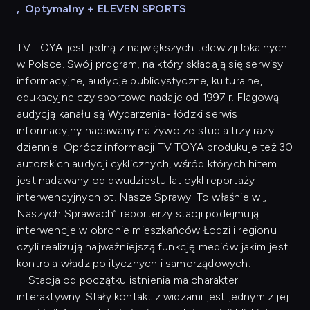
,
Optymalny + ELEVEN SPORTS
TV TOYA jest jedną z największych telewizji lokalnych
w Polsce. Swój program, na który składają się serwisy
informacyjne, audycje publicystyczne, kulturalne,
edukacyjne czy sportowe nadaje od 1997 r. Flagową
audycją kanału są Wydarzenia- łódzki serwis
informacyjny nadawany na żywo ze studia trzy razy
dziennie. Oprócz informacji TV TOYA produkuje też 30
autorskich audycji cyklicznych, wśród których hitem
jest nadawany od dwudziestu lat cykl reportaży
interwencyjnych pt. Nasze Sprawy. To właśnie w „
Naszych Sprawach” reporterzy stacji podejmują
interwencje w obronie mieszkańców Łodzi i regionu
czyli realizują najważniejszą funkcję mediów jakim jest
kontrola władz politycznych i samorządowych.
Stacja od początku istnienia ma charakter
interaktywny. Stały kontakt z widzami jest jednym z jej