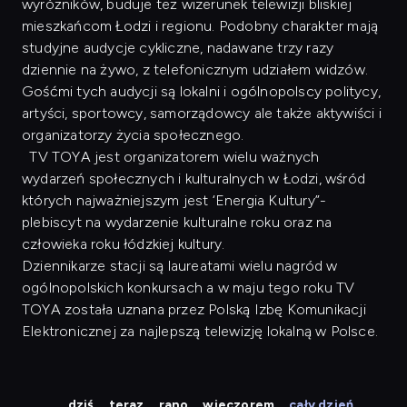
wyróżników, buduje też wizerunek telewizji bliskiej
mieszkańcom Łodzi i regionu. Podobny charakter mają
studyjne audycje cykliczne, nadawane trzy razy
dziennie na żywo, z telefonicznym udziałem widzów.
Gośćmi tych audycji są lokalni i ogólnopolscy politycy,
artyści, sportowcy, samorządowcy ale także aktywiści i
organizatorzy życia społecznego.
TV TOYA jest organizatorem wielu ważnych
wydarzeń społecznych i kulturalnych w Łodzi, wśród
których najważniejszym jest ‘Energia Kultury”-
plebiscyt na wydarzenie kulturalne roku oraz na
człowieka roku łódzkiej kultury.
Dziennikarze stacji są laureatami wielu nagród w
ogólnopolskich konkursach a w maju tego roku TV
TOYA została uznana przez Polską Izbę Komunikacji
Elektronicznej za najlepszą telewizję lokalną w Polsce.
dziś
teraz
rano
wieczorem
cały dzień