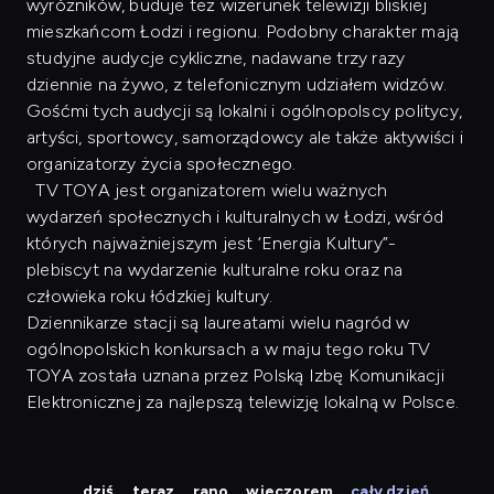
wyróżników, buduje też wizerunek telewizji bliskiej
mieszkańcom Łodzi i regionu. Podobny charakter mają
studyjne audycje cykliczne, nadawane trzy razy
dziennie na żywo, z telefonicznym udziałem widzów.
Gośćmi tych audycji są lokalni i ogólnopolscy politycy,
artyści, sportowcy, samorządowcy ale także aktywiści i
organizatorzy życia społecznego.
TV TOYA jest organizatorem wielu ważnych
wydarzeń społecznych i kulturalnych w Łodzi, wśród
których najważniejszym jest ‘Energia Kultury”-
plebiscyt na wydarzenie kulturalne roku oraz na
człowieka roku łódzkiej kultury.
Dziennikarze stacji są laureatami wielu nagród w
ogólnopolskich konkursach a w maju tego roku TV
TOYA została uznana przez Polską Izbę Komunikacji
Elektronicznej za najlepszą telewizję lokalną w Polsce.
dziś
teraz
rano
wieczorem
cały dzień