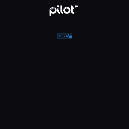
w WP Pilot
WP Pilot