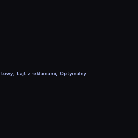
rtowy
,
Lajt z reklamami
,
Optymalny