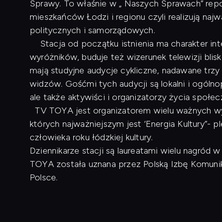
Sprawy. To właśnie w „ Naszych Sprawach” repo
mieszkańców Łodzi i regionu czyli realizują naj
politycznych i samorządowych.
Stacja od początku istnienia ma charakter inte
wyróżników, buduje też wizerunek telewizji blis
mają studyjne audycje cykliczne, nadawane trzy
widzów. Gośćmi tych audycji są lokalni i ogóln
ale także aktywiści i organizatorzy życia społe
TV TOYA jest organizatorem wielu ważnych wyd
których najważniejszym jest ‘Energia Kultury”- p
człowieka roku łódzkiej kultury.
Dziennikarze stacji są laureatami wielu nagród
TOYA została uznana przez Polską Izbę Komunikac
Polsce.