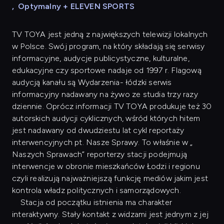
,
Optymalny + ELEVEN SPORTS
TV TOYA jest jedną z największych telewizji lokalnych
w Polsce. Swój program, na który składają się serwisy
informacyjne, audycje publicystyczne, kulturalne,
edukacyjne czy sportowe nadaje od 1997 r. Flagową
audycją kanału są Wydarzenia- łódzki serwis
informacyjny nadawany na żywo ze studia trzy razy
dziennie. Oprócz informacji TV TOYA produkuje też 30
autorskich audycji cyklicznych, wśród których hitem
jest nadawany od dwudziestu lat cykl reportaży
interwencyjnych pt. Nasze Sprawy. To właśnie w „
Naszych Sprawach” reporterzy stacji podejmują
interwencje w obronie mieszkańców Łodzi i regionu
czyli realizują najważniejszą funkcję mediów jakim jest
kontrola władz politycznych i samorządowych.
Stacja od początku istnienia ma charakter
interaktywny. Stały kontakt z widzami jest jednym z jej