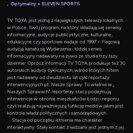
,
Optymalny + ELEVEN SPORTS
TV TOYA jest jedną z największych telewizji lokalnych
w Polsce. Swój program, na który składają się serwisy
informacyjne, audycje publicystyczne, kulturalne,
edukacyjne czy sportowe nadaje od 1997 r. Flagową
audycją kanału są Wydarzenia- łódzki serwis
informacyjny nadawany na żywo ze studia trzy razy
dziennie. Oprócz informacji TV TOYA produkuje też 30
autorskich audycji cyklicznych, wśród których hitem
jest nadawany od dwudziestu lat cykl reportaży
interwencyjnych pt. Nasze Sprawy. To właśnie w „
Naszych Sprawach” reporterzy stacji podejmują
interwencje w obronie mieszkańców Łodzi i regionu
czyli realizują najważniejszą funkcję mediów jakim jest
kontrola władz politycznych i samorządowych.
Stacja od początku istnienia ma charakter
interaktywny. Stały kontakt z widzami jest jednym z jej