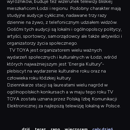
wyróżników, buduje też wizerunek telewizji bliskiej
mieszkańcom Łodzi i regionu. Podobny charakter mają
studyjne audycje cykliczne, nadawane trzy razy
dziennie na żywo, z telefonicznym udziałem widzów.
Gośćmi tych audycji są lokalni i ogólnopolscy politycy,
artyści, sportowcy, samorządowcy ale także aktywiści i
organizatorzy życia społecznego.
TV TOYA jest organizatorem wielu ważnych
wydarzeń społecznych i kulturalnych w Łodzi, wśród
których najważniejszym jest ‘Energia Kultury”-
plebiscyt na wydarzenie kulturalne roku oraz na
człowieka roku łódzkiej kultury.
Dziennikarze stacji są laureatami wielu nagród w
ogólnopolskich konkursach a w maju tego roku TV
TOYA została uznana przez Polską Izbę Komunikacji
Elektronicznej za najlepszą telewizję lokalną w Polsce.
dziś
teraz
rano
wieczorem
cały dzień