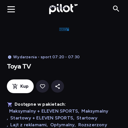
Toya TV, Oglądaj 
WP Pilot
Wydarzenia - sport 07:20 - 07:30
Toya TV
Kup
Dostępne w pakietach:
Maksymalny + ELEVEN SPORTS
,
Maksymalny
,
Startowy + ELEVEN SPORTS
,
Startowy
,
Lajt z reklamami
,
Optymalny
,
Rozszerzony