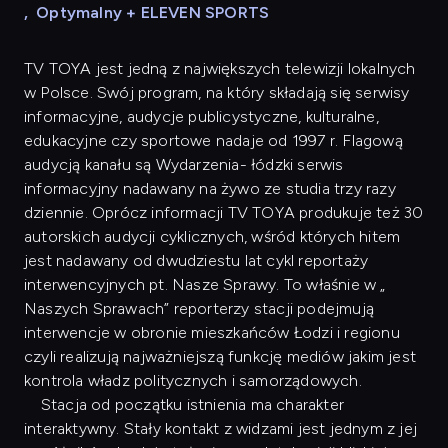
,
Optymalny + ELEVEN SPORTS
TV TOYA jest jedną z największych telewizji lokalnych
w Polsce. Swój program, na który składają się serwisy
informacyjne, audycje publicystyczne, kulturalne,
edukacyjne czy sportowe nadaje od 1997 r. Flagową
audycją kanału są Wydarzenia- łódzki serwis
informacyjny nadawany na żywo ze studia trzy razy
dziennie. Oprócz informacji TV TOYA produkuje też 30
autorskich audycji cyklicznych, wśród których hitem
jest nadawany od dwudziestu lat cykl reportaży
interwencyjnych pt. Nasze Sprawy. To właśnie w „
Naszych Sprawach” reporterzy stacji podejmują
interwencje w obronie mieszkańców Łodzi i regionu
czyli realizują najważniejszą funkcję mediów jakim jest
kontrola władz politycznych i samorządowych.
Stacja od początku istnienia ma charakter
interaktywny. Stały kontakt z widzami jest jednym z jej