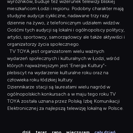
wyróżników, buduje też wizerunek telewizji bliskiej
mieszkańcom Łodzi i regionu. Podobny charakter mają
studyjne audycje cykliczne, nadawane trzy razy
dziennie na żywo, z telefonicznym udziałem widzów.
Gośćmi tych audycji są lokalni i ogólnopolscy politycy,
artyści, sportowcy, samorządowcy ale także aktywiści i
organizatorzy życia społecznego.
TV TOYA jest organizatorem wielu ważnych
wydarzeń społecznych i kulturalnych w Łodzi, wśród
których najważniejszym jest ‘Energia Kultury”-
plebiscyt na wydarzenie kulturalne roku oraz na
człowieka roku łódzkiej kultury.
Dziennikarze stacji są laureatami wielu nagród w
ogólnopolskich konkursach a w maju tego roku TV
TOYA została uznana przez Polską Izbę Komunikacji
Elektronicznej za najlepszą telewizję lokalną w Polsce.
dziś
teraz
rano
wieczorem
cały dzień