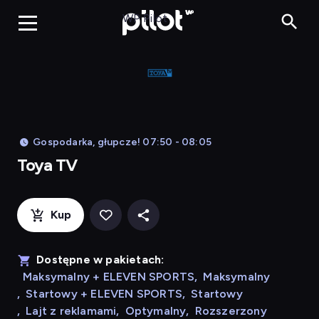
Toya TV, Oglądaj 
WP Pilot
Gospodarka, głupcze! 07:50 - 08:05
Toya TV
Kup
Dostępne w pakietach:
Maksymalny + ELEVEN SPORTS
,
Maksymalny
,
Startowy + ELEVEN SPORTS
,
Startowy
,
Lajt z reklamami
,
Optymalny
,
Rozszerzony