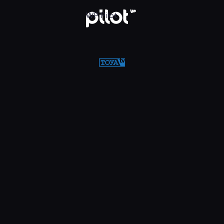
w WP Pilot
WP Pilot