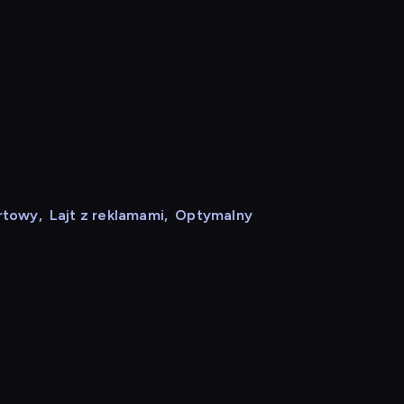
rtowy
,
Lajt z reklamami
,
Optymalny