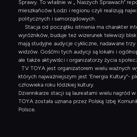
Sprawy. To właśnie w „ Naszych Sprawach” repo
mieszkańców Łodzi i regionu czyli realizują naj
politycznych i samorządowych.
Stacja od początku istnienia ma charakter inte
wyróżników, buduje też wizerunek telewizji blis
mają studyjne audycje cykliczne, nadawane trzy
widzów. Gośćmi tych audycji są lokalni i ogóln
ale także aktywiści i organizatorzy życia społe
TV TOYA jest organizatorem wielu ważnych wyd
których najważniejszym jest ‘Energia Kultury”- p
człowieka roku łódzkiej kultury.
Dziennikarze stacji są laureatami wielu nagród
TOYA została uznana przez Polską Izbę Komunikac
Polsce.