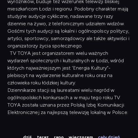
wyróżników, buduje też wizerunek telewizji bliskiej
mieszkańcom Łodzi i regionu. Podobny charakter mają
studyjne audycje cykliczne, nadawane trzy razy
dziennie na żywo, z telefonicznym udziałem widzów.
Gośćmi tych audycji są lokalni i ogólnopolscy politycy,
artyści, sportowcy, samorządowcy ale także aktywiści i
organizatorzy życia społecznego.
TV TOYA jest organizatorem wielu ważnych
wydarzeń społecznych i kulturalnych w Łodzi, wśród
których najważniejszym jest ‘Energia Kultury”-
plebiscyt na wydarzenie kulturalne roku oraz na
człowieka roku łódzkiej kultury.
Dziennikarze stacji są laureatami wielu nagród w
ogólnopolskich konkursach a w maju tego roku TV
TOYA została uznana przez Polską Izbę Komunikacji
Elektronicznej za najlepszą telewizję lokalną w Polsce.
dziś
teraz
rano
wieczorem
cały dzień