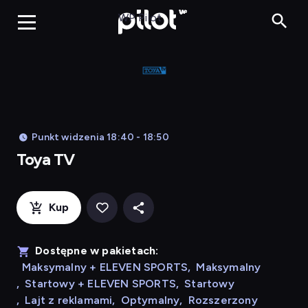
Toya TV, Oglądaj 
WP Pilot
Punkt widzenia 18:40 - 18:50
Toya TV
Kup
Dostępne w pakietach:
Maksymalny + ELEVEN SPORTS
,
Maksymalny
,
Startowy + ELEVEN SPORTS
,
Startowy
,
Lajt z reklamami
,
Optymalny
,
Rozszerzony