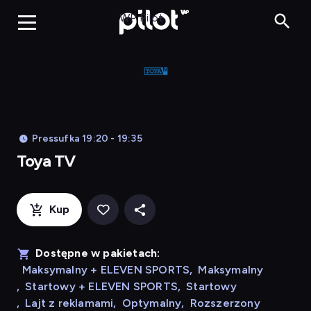
Toya TV, Oglądaj 
WP Pilot
Pressufka 19:20 - 19:35
Toya TV
Kup
Dostępne w pakietach:
Maksymalny + ELEVEN SPORTS
,
Maksymalny
,
Startowy + ELEVEN SPORTS
,
Startowy
,
Lajt z reklamami
,
Optymalny
,
Rozszerzony