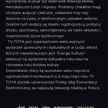
wyróżników, buduje też wizerunek telewizji bliskiej
mieszkańcom Łodzi i regionu. Podobny charakter mają
studyjne audycje cykliczne, nadawane trzy razy
dziennie na żywo, z telefonicznym udziałem widzów.
Gośćmi tych audycji są lokalni i ogólnopolscy politycy,
artyści, sportowcy, samorządowcy ale także aktywiści i
organizatorzy życia społecznego.
TV TOYA jest organizatorem wielu ważnych
wydarzeń społecznych i kulturalnych w Łodzi, wśród
których najważniejszym jest ‘Energia Kultury”-
plebiscyt na wydarzenie kulturalne roku oraz na
człowieka roku łódzkiej kultury.
Dziennikarze stacji są laureatami wielu nagród w
ogólnopolskich konkursach a w maju tego roku TV
TOYA została uznana przez Polską Izbę Komunikacji
Elektronicznej za najlepszą telewizję lokalną w Polsce.
dziś
teraz
rano
wieczorem
cały dzień