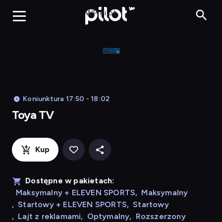
Toya TV, Oglądaj 
WP Pilot
Koniunktura 17:50 - 18:02
Toya TV
Kup
Dostępne w pakietach:
Maksymalny + ELEVEN SPORTS
,
Maksymalny
,
Startowy + ELEVEN SPORTS
,
Startowy
,
Lajt z reklamami
,
Optymalny
,
Rozszerzony