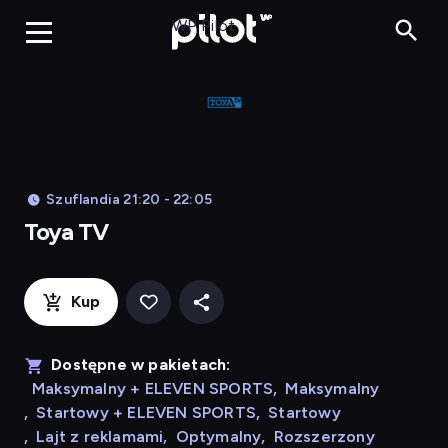
Toya TV, Oglądaj 
WP Pilot
Szuflandia 21:20 - 22:05
Toya TV
Kup
Dostępne w pakietach:
Maksymalny + ELEVEN SPORTS
,
Maksymalny
,
Startowy + ELEVEN SPORTS
,
Startowy
,
Lajt z reklamami
,
Optymalny
,
Rozszerzony