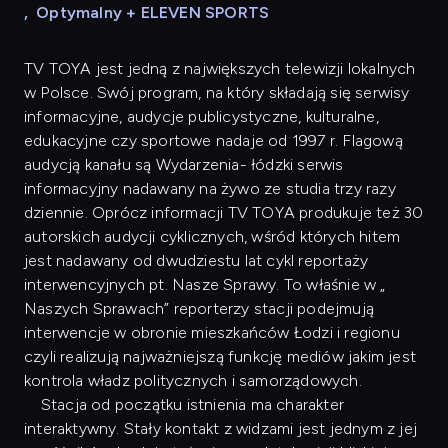
,
Optymalny + ELEVEN SPORTS
TV TOYA jest jedną z największych telewizji lokalnych
w Polsce. Swój program, na który składają się serwisy
informacyjne, audycje publicystyczne, kulturalne,
edukacyjne czy sportowe nadaje od 1997 r. Flagową
audycją kanału są Wydarzenia- łódzki serwis
informacyjny nadawany na żywo ze studia trzy razy
dziennie. Oprócz informacji TV TOYA produkuje też 30
autorskich audycji cyklicznych, wśród których hitem
jest nadawany od dwudziestu lat cykl reportaży
interwencyjnych pt. Nasze Sprawy. To właśnie w „
Naszych Sprawach” reporterzy stacji podejmują
interwencje w obronie mieszkańców Łodzi i regionu
czyli realizują najważniejszą funkcję mediów jakim jest
kontrola władz politycznych i samorządowych.
Stacja od początku istnienia ma charakter
interaktywny. Stały kontakt z widzami jest jednym z jej