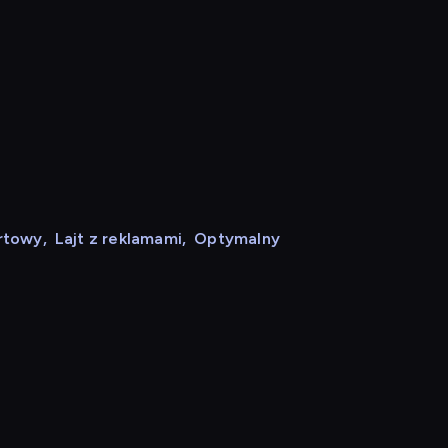
rtowy
,
Lajt z reklamami
,
Optymalny