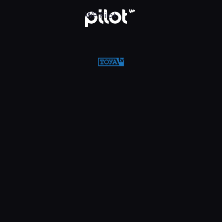
w WP Pilot
WP Pilot