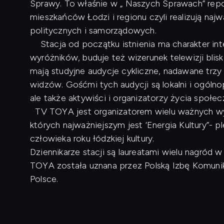
Sprawy. To właśnie w „ Naszych Sprawach” repo
mieszkańców Łodzi i regionu czyli realizują naj
politycznych i samorządowych.
Stacja od początku istnienia ma charakter inte
wyróżników, buduje też wizerunek telewizji blis
mają studyjne audycje cykliczne, nadawane trzy
widzów. Gośćmi tych audycji są lokalni i ogóln
ale także aktywiści i organizatorzy życia społe
TV TOYA jest organizatorem wielu ważnych wyd
których najważniejszym jest ‘Energia Kultury”- p
człowieka roku łódzkiej kultury.
Dziennikarze stacji są laureatami wielu nagród
TOYA została uznana przez Polską Izbę Komunikac
Polsce.