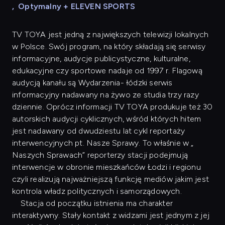
,
Optymalny + ELEVEN SPORTS
TV TOYA jest jedną z największych telewizji lokalnych
w Polsce. Swój program, na który składają się serwisy
informacyjne, audycje publicystyczne, kulturalne,
edukacyjne czy sportowe nadaje od 1997 r. Flagową
audycją kanału są Wydarzenia- łódzki serwis
informacyjny nadawany na żywo ze studia trzy razy
dziennie. Oprócz informacji TV TOYA produkuje też 30
autorskich audycji cyklicznych, wśród których hitem
jest nadawany od dwudziestu lat cykl reportaży
interwencyjnych pt. Nasze Sprawy. To właśnie w „
Naszych Sprawach” reporterzy stacji podejmują
interwencje w obronie mieszkańców Łodzi i regionu
czyli realizują najważniejszą funkcję mediów jakim jest
kontrola władz politycznych i samorządowych.
Stacja od początku istnienia ma charakter
interaktywny. Stały kontakt z widzami jest jednym z jej