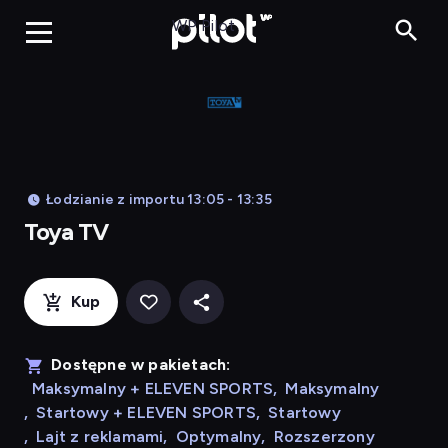
Toya TV, Oglądaj 
WP Pilot
Łodzianie z importu 13:05 - 13:35
Toya TV
Kup
Dostępne w pakietach:
Maksymalny + ELEVEN SPORTS
,
Maksymalny
,
Startowy + ELEVEN SPORTS
,
Startowy
,
Lajt z reklamami
,
Optymalny
,
Rozszerzony