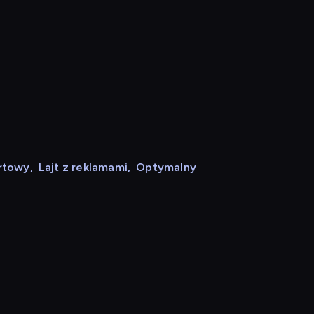
rtowy
,
Lajt z reklamami
,
Optymalny