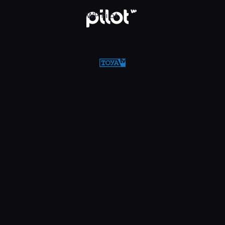
w WP Pilot
WP Pilot