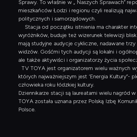
Sprawy. To właśnie w „ Naszych Sprawach” repo
mieszkańców Łodzi i regionu czyli realizują naj
politycznych i samorządowych.
Stacja od początku istnienia ma charakter inte
wyróżników, buduje też wizerunek telewizji blis
mają studyjne audycje cykliczne, nadawane trzy
widzów. Gośćmi tych audycji są lokalni i ogóln
ale także aktywiści i organizatorzy życia społe
TV TOYA jest organizatorem wielu ważnych wyd
których najważniejszym jest ‘Energia Kultury”- p
człowieka roku łódzkiej kultury.
Dziennikarze stacji są laureatami wielu nagród
TOYA została uznana przez Polską Izbę Komunikac
Polsce.