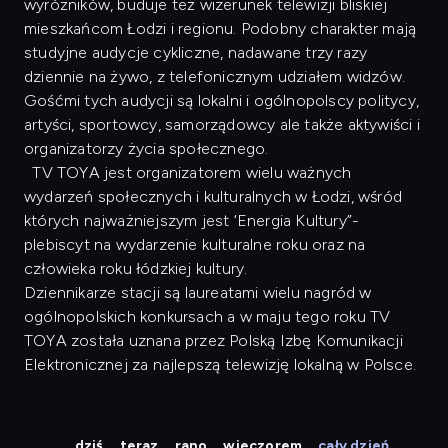
wyróżników, buduje też wizerunek telewizji bliskiej
mieszkańcom Łodzi i regionu. Podobny charakter mają
studyjne audycje cykliczne, nadawane trzy razy
dziennie na żywo, z telefonicznym udziałem widzów.
Gośćmi tych audycji są lokalni i ogólnopolscy politycy,
artyści, sportowcy, samorządowcy ale także aktywiści i
organizatorzy życia społecznego.
TV TOYA jest organizatorem wielu ważnych
wydarzeń społecznych i kulturalnych w Łodzi, wśród
których najważniejszym jest ‘Energia Kultury”-
plebiscyt na wydarzenie kulturalne roku oraz na
człowieka roku łódzkiej kultury.
Dziennikarze stacji są laureatami wielu nagród w
ogólnopolskich konkursach a w maju tego roku TV
TOYA została uznana przez Polską Izbę Komunikacji
Elektronicznej za najlepszą telewizję lokalną w Polsce.
dziś
teraz
rano
wieczorem
cały dzień