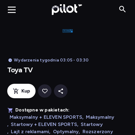
Toya TV, Oglądaj 
WP Pilot
Wydarzenia tygodnia 03:05 - 03:30
Toya TV
Kup
Dostępne w pakietach:
Maksymalny + ELEVEN SPORTS
,
Maksymalny
,
Startowy + ELEVEN SPORTS
,
Startowy
,
Lajt z reklamami
,
Optymalny
,
Rozszerzony