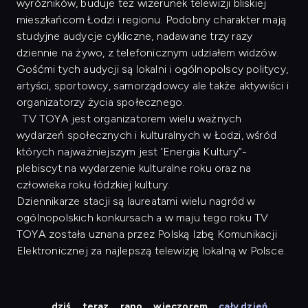
wyróżników, buduje też wizerunek telewizji bliskiej
mieszkańcom Łodzi i regionu. Podobny charakter mają
studyjne audycje cykliczne, nadawane trzy razy
dziennie na żywo, z telefonicznym udziałem widzów.
Gośćmi tych audycji są lokalni i ogólnopolscy politycy,
artyści, sportowcy, samorządowcy ale także aktywiści i
organizatorzy życia społecznego.
TV TOYA jest organizatorem wielu ważnych
wydarzeń społecznych i kulturalnych w Łodzi, wśród
których najważniejszym jest ‘Energia Kultury”-
plebiscyt na wydarzenie kulturalne roku oraz na
człowieka roku łódzkiej kultury.
Dziennikarze stacji są laureatami wielu nagród w
ogólnopolskich konkursach a w maju tego roku TV
TOYA została uznana przez Polską Izbę Komunikacji
Elektronicznej za najlepszą telewizję lokalną w Polsce.
dziś
teraz
rano
wieczorem
cały dzień