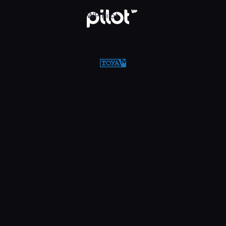
w WP Pilot
WP Pilot