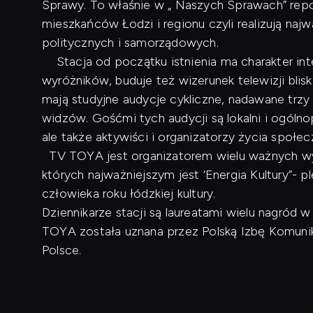
Sprawy. To właśnie w „ Naszych Sprawach” repo
mieszkańców Łodzi i regionu czyli realizują naj
politycznych i samorządowych.
Stacja od początku istnienia ma charakter inte
wyróżników, buduje też wizerunek telewizji blis
mają studyjne audycje cykliczne, nadawane trzy
widzów. Gośćmi tych audycji są lokalni i ogóln
ale także aktywiści i organizatorzy życia społe
TV TOYA jest organizatorem wielu ważnych wyd
których najważniejszym jest ‘Energia Kultury”- p
człowieka roku łódzkiej kultury.
Dziennikarze stacji są laureatami wielu nagród
TOYA została uznana przez Polską Izbę Komunikac
Polsce.