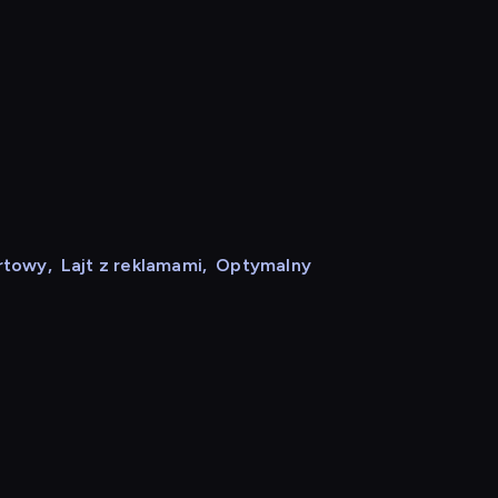
rtowy
,
Lajt z reklamami
,
Optymalny